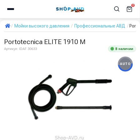
0
Мойки высокого давления
Профессиональные АВД
Port
Portotecnica ELITE 1910 M
В наличии
Артикул:
IDAF 30633
AUTO