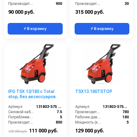
Производительность (л/ч):
900
Производительность (л/мин):
30
Размеры (ДхШхВ):
590х405х375
Давление (бар):
200
90 000 руб.
315 000 руб.
⚡ В корзину
⚡ В корзину
IPG TSX 13/180 с Total
TSX13.180TSTOP
stop, без аксессуаров
Артикул:
131803-575 TSX (VER.351)
Артикул:
131803-575TSX(VER.351)
Силовой кабель (м):
7.5
Производительность (л/ч):
780
Потребляемая мощность (Вт):
5
Рабочее давление (бар):
180
Производительность (л/ч):
800
Мощность (кВт):
5
Уровень шума (дБ):
95
Электропитание (В):
380
111 000 руб.
129 000 руб.
120 000 руб.