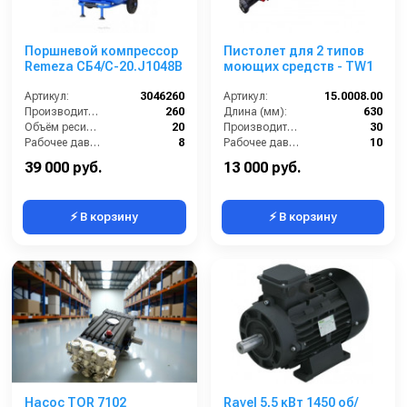
Поршневой компрессор
Пистолет для 2 типов
Remeza СБ4/С-20.J1048B
моющих средств - TW1
Артикул:
3046260
Артикул:
15.0008.00
Производительность (л/мин):
260
Длина (мм):
630
Объём ресивера (л):
20
Производительность (л/мин):
30
Рабочее давление (бар):
8
Рабочее давление (бар):
10
Мощность (кВт):
1.8
Вход:
1/8 наружняя резьба
39 000 руб.
13 000 руб.
⚡ В корзину
⚡ В корзину
Насос TOR 7102
Ravel 5,5 кВт 1450 об/