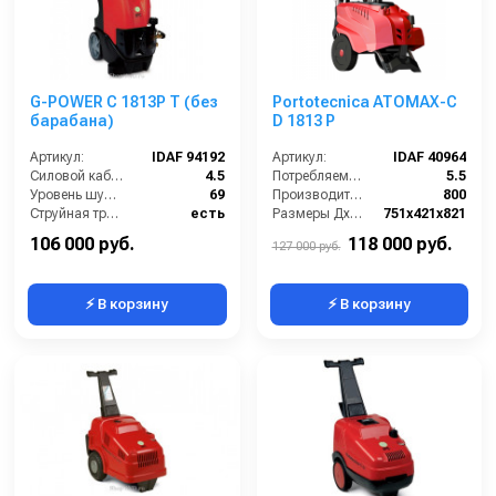
G-POWER C 1813P T (без
Portotecnica ATOMAX-C
барабана)
D 1813 P
Артикул:
IDAF 94192
Артикул:
IDAF 40964
Силовой кабель (м):
4.5
Потребляемая мощность (Вт):
5.5
Уровень шума (дБ):
69
Производительность (л/ч):
800
Струйная трубка (копьё):
есть
Размеры ДхШхВ (мм):
751х421х821
Мин. давление (бар):
30
Длина шланга ВД (м):
10
106 000 руб.
118 000 руб.
127 000 руб.
⚡ В корзину
⚡ В корзину