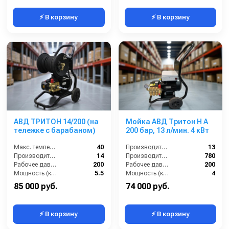
⚡ В корзину
⚡ В корзину
АВД ТРИТОН 14/200 (на
Мойка АВД Тритон H A
тележке с барабаном)
200 бар, 13 л/мин. 4 кВт
Макс. температура воды (°C):
40
Производительность (л/мин):
13
Производительность (л/мин):
14
Производительность (л/ч):
780
Рабочее давление (бар):
200
Рабочее давление (бар):
200
Мощность (кВт):
5.5
Мощность (кВт):
4
85 000 руб.
74 000 руб.
⚡ В корзину
⚡ В корзину