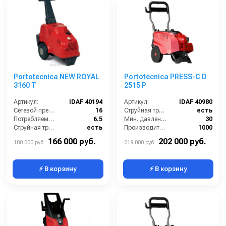
Portotecnica NEW ROYAL
Portotecnica PRESS-C D
3160 T
2515 P
Артикул:
IDAF 40194
Артикул:
IDAF 40980
Сетевой предохранитель (А):
16
Струйная трубка (копьё):
есть
Потребляемая мощность (Вт):
6.5
Мин. давление (бар):
30
Струйная трубка (копьё):
есть
Производительность (л/ч):
1000
Производительность (л/ч):
1000
Рабочее давление (бар):
250
166 000 руб.
202 000 руб.
180 000 руб.
219 000 руб.
⚡ В корзину
⚡ В корзину