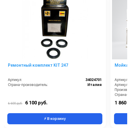
Ремонтный комплект KIT 247
Мойка 
Артикул:
34024701
Артикул:
Страна-производитель:
Италия
Артикул:
Страна-п
Рабочее д
6 100 руб.
1 860 0
6 600 руб.
Гарантия:
⚡ В корзину