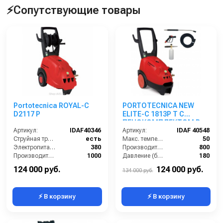
⚡Сопутствующие товары
Portotecnica ROYAL-C
PORTOTECNICA NEW
D2117 P
ELITE-C 1813P T С
ПЕНОКОМПЛЕКТОМ В
Артикул:
IDAF40346
СБОРЕ
Артикул:
IDAF 40548
Струйная трубка (копьё):
есть
Макс. температура воды (°C):
50
Электропитание (В):
380
Производительность (л/ч):
800
Производительность (л/ч):
1000
Давление (бар):
180
Рабочее давление (бар):
210
Мощность (Вт):
4700
124 000 руб.
124 000 руб.
134 000 руб.
⚡ В корзину
⚡ В корзину