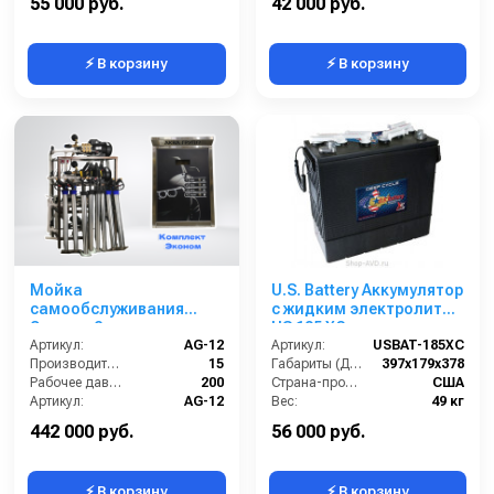
55 000 руб.
42 000 руб.
⚡ В корзину
⚡ В корзину
Мойка
U.S. Battery Аккумулятор
самообслуживания
с жидким электролитом
Эконом 2 поста
US 185 XC
Артикул:
AG-12
Артикул:
USBAT-185XC
Производительность (л/мин):
15
Габариты (ДхШхВ):
397x179x378
Рабочее давление (бар):
200
Страна-производитель:
США
Артикул:
AG-12
Вес:
49 кг
Страна-производитель:
Россия
442 000 руб.
56 000 руб.
⚡ В корзину
⚡ В корзину