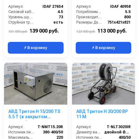
Артикул:
IDAF 27654
Артикул:
IDAF 40958
Силовой кабель (м):
4.5
Потребляемая мощность (Вт):
5.5
Уровень шума (дБ):
73
Производительность (л/ч):
800
Струйная трубка (копьё):
есть
Размеры ДхШхВ (мм):
751х421х821
Мин. давление (бар):
30
Длина шланга ВД (м):
10
139 000 руб.
113 000 руб.
151 000 руб.
123 000 руб.
⚡ В корзину
⚡ В корзину
АВД Тритон H 15/200 TS
АВД Тритон H 30/200 BP
5.5 T (в закрытом
11 M
корпусе)
Артикул:
T-NMT15.20R
Артикул:
T-NLT3020IR
Источник питания (~/В/Гц):
380-400/50
Диаметр вала (мм):
двойной Ø24 мм
Максимальное давление (бар):
220
Источник питания (~/В/Гц):
400/50