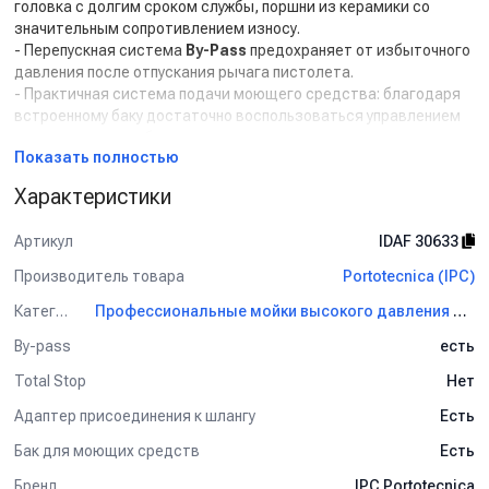
головка с долгим сроком службы, поршни из керамики со
значительным сопротивлением износу.
- Перепускная система
By-Pass
предохраняет от избыточного
давления после отпускания рычага пистолета.
- Практичная система подачи моющего средства: благодаря
встроенному баку достаточно воспользоваться управлением
на пистолете, чтобы с легкостью начать подачу моющего
Показать полностью
средства под низким давлением.
- Удобные отсеки для укладки пистолета и копья, скоба для
Характеристики
электрического кабеля и возможность установки барабана
для шланга (опция), чтобы все находилось под рукой.
Артикул
IDAF 30633
Комплект поставки:
Производитель товара
Portotecnica (IPC)
- Пистолет с защитой от перекручивания шланга.
Категория
Профессиональные мойки высокого давления Portotecnica (IPC)
- Шланг высокого давления с винтовыми соединениями 10 м.
By-pass
есть
- Насадка с регулировкой головки высокого/низкого давления
и угла распыления.
Total Stop
Нет
Дополнительные опции:
Адаптер присоединения к шлангу
Есть
- Шланг высокого давления, длина 20 м.
Бак для моющих средств
Есть
- Интегрированный барабан для сматывания шланга.
Бренд
IPC Portotecnica