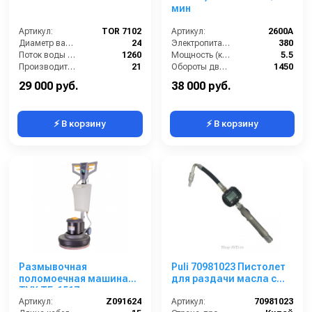
мин
Артикул:
TOR 7102
Артикул:
2600A
Диаметр вала (мм):
24
Электропитание (В):
380
Поток воды (л/час):
1260
Мощность (кВт):
5.5
Производительность (л/мин):
21
Обороты двигателя (об/мин):
1450
Давление (бар):
180
Тип вала:
сплошной
29 000 руб.
38 000 руб.
⚡ В корзину
⚡ В корзину
Размывочная
Puli 70981023 Пистолет
поломоечная машина
для раздачи масла с
TVX TF-1517
электронным
Артикул:
Z091624
счетчиком
Артикул:
70981023