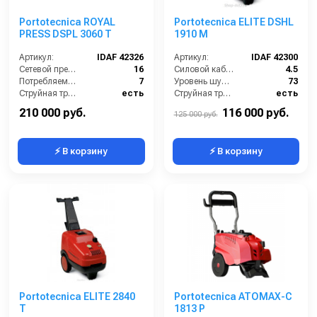
Portotecnica ROYAL
Portotecnica ELITE DSHL
PRESS DSPL 3060 T
1910 M
Артикул:
IDAF 42326
Артикул:
IDAF 42300
Сетевой предохранитель (А):
16
Силовой кабель (м):
4.5
Потребляемая мощность (Вт):
7
Уровень шума (дБ):
73
Струйная трубка (копьё):
есть
Струйная трубка (копьё):
есть
Производительность (л/ч):
1000
Мин. давление (бар):
30
210 000 руб.
116 000 руб.
125 000 руб.
⚡ В корзину
⚡ В корзину
Portotecnica ELITE 2840
Portotecnica ATOMAX-C
T
1813 P