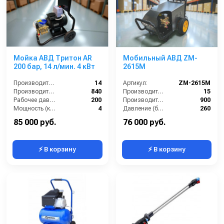
Мойка АВД Тритон AR
Мобильный АВД ZM-
200 бар, 14 л/мин. 4 кВт
2615M
Производительность (л/мин):
14
Артикул:
ZM-2615M
Производительность (л/ч):
840
Производительность (л/мин):
15
Рабочее давление (бар):
200
Производительность (л/ч):
900
Мощность (кВт):
4
Давление (бар):
260
Напряжение (В):
380
85 000 руб.
76 000 руб.
⚡ В корзину
⚡ В корзину