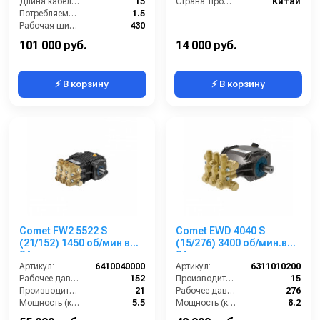
Длина кабеля (м):
15
Страна-производитель:
Китай
Потребляемая мощность (кВт):
1.5
Рабочая ширина (мм):
430
Напряжение (В):
220
101 000 руб.
14 000 руб.
⚡ В корзину
⚡ В корзину
Comet FW2 5522 S
Comet EWD 4040 S
(21/152) 1450 об/мин вал
(15/276) 3400 об/мин.вал
24мм
24 мм
Артикул:
6410040000
Артикул:
6311010200
Рабочее давление (бар):
152
Производительность (л/мин):
15
Производительность (л/мин):
21
Рабочее давление (бар):
276
Мощность (кВт):
5.5
Мощность (кВт):
8.2
Обороты двигателя (об/мин):
1450
Обороты двигателя (об/мин):
3400