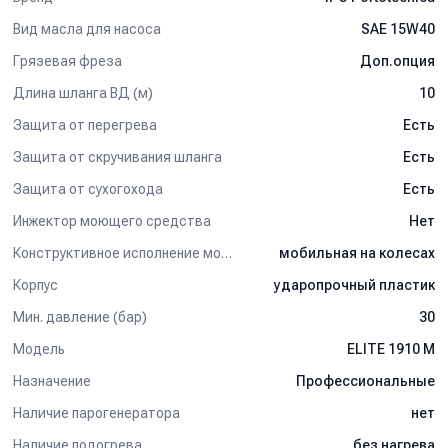
Применение:
Вид масла для насоса
SAE 15W40
Для авторемонтных предприятий средних размеров.
Грязевая фреза
Доп.опция
Мойка автомобилей.
Длина шланга ВД (м)
10
Мойка шасси.
Мойка двигателей.
Защита от перегрева
Есть
Предварительная мойка на автоматических моечных линиях.
Решение общих задач чистки на промышленных, коммунальных
Защита от скручивания шланга
Есть
и сельскохозяйственных предприятиях.
Защита от сухогохода
Есть
Инжектор моющего средства
Нет
Конструктивное исполнение мойки
мобильная на колесах
Корпус
ударопрочный пластик
Мин. давление (бар)
30
Модель
ELITE 1910 M
Назначение
Профессиональные
Наличие парогенератора
нет
Наличие подогрева
без нагрева