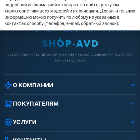
подробной информацией о товарах: на сайте доступны
характеристики всех моделей и их описания. Дополнительную
информацию можно получить по любому из указанных в
контактах способу (телефон, e-mail, обратный звонок).
Всё для клининга и автомоек: установки высокого давления и уборочная
техника под ключ.
О КОМПАНИИ
О компании
Реквизиты ООО «Шоп АВД»
ПОКУПАТЕЛЯМ
Защита данных клиента
Как заказать?
Условия соглашения
Оплата
УСЛУГИ
Вакансии
Доставка
Ремонт АВД
Рассрочка
Гарантия
Сертификаты