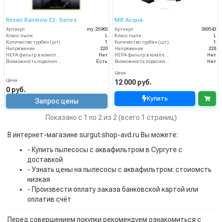
Rexair Rainbow E2- Series
MIE Acqua
Артикул
my.25963
Артикул
380543
Класс пыли
L
Класс пыли
L
Количество турбин (шт)
1
Количество турбин (шт)
1
Напряжение
220
Напряжение
220
HEPA фильтр в комплекте
Нет
HEPA фильтр в комплекте
Нет
Возможность подключения электрощетки
Есть
Возможность подключения электрощетки
Нет
Цена
Цена
12 000 руб.
0 руб.
Купить
Запрос цены
Показано с 1 по 2 из 2 (всего 1 страниц)
В интернет-магазине surgut.shop-avd.ru Вы можете:
- Купить пылесосы с аквафильтром в Сургуте с
доставкой
- Узнать цены на пылесосы с аквафильтром: стоиомсть
низкая
- Произвести оплату заказа банковской картой или
оплатив счёт
Перед совершением покупки рекомендуем ознакомиться с