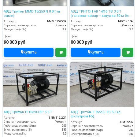
АВД Тритон MMD 15/250 N 8.0 (на
АВД ТРИТОН AR 14/16 TS 3.0 T
раме)
(тележка-кисар + катушка 30 м блок
электрики с тепловым реле фильтр
Артикул
T-MMD15250R
Артикул
T-RC14.16N
переходник )
Страна-производитель
Италия
Страна-производитель
Россия
Мощность (кВт)
7.2
Мощность (кВт)
3.0
Цена
Цена
90 000 руб.
80 000 руб.
Купить
Купить
АВД Тритон H 15/200 BP 5.5 T
АВД Тритон T 15/200 TS 5.5 (с
фильтром F5)
Артикул
T-NMT15.20R
Страна-производитель
Россия
Артикул
T-BM1520N
Рабочее давление (бар)
200
Страна-производитель
Россия
Электропитание (В)
380
Рабочее давление (бар)
200
Мощность (кВт)
5.5
Электропитание (В)
380