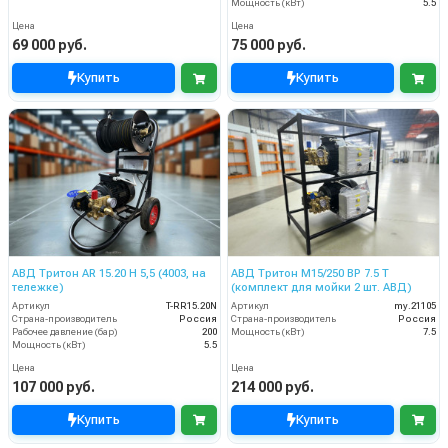
Мощность (кВт)
5.5
Цена
Цена
69 000 руб.
75 000 руб.
Купить
Купить
АВД Тритон AR 15.20 H 5,5 (4003, на
АВД Тритон М15/250 BP 7.5 T
тележке)
(комплект для мойки 2 шт. АВД)
Артикул
T-RR15.20N
Артикул
my.21105
Страна-производитель
Россия
Страна-производитель
Россия
Рабочее давление (бар)
200
Мощность (кВт)
7.5
Мощность (кВт)
5.5
Цена
Цена
107 000 руб.
214 000 руб.
Купить
Купить