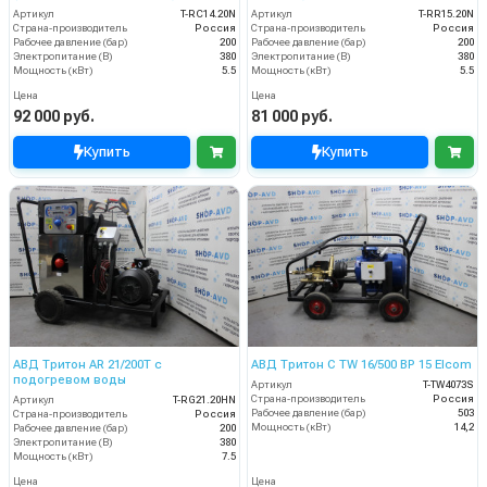
Артикул
T-RC14.20N
Артикул
T-RR15.20N
Страна-производитель
Россия
Страна-производитель
Россия
Рабочее давление (бар)
200
Рабочее давление (бар)
200
Электропитание (В)
380
Электропитание (В)
380
Мощность (кВт)
5.5
Мощность (кВт)
5.5
Цена
Цена
92 000 руб.
81 000 руб.
Купить
Купить
АВД Тритон AR 21/200Т с
АВД Тритон C TW 16/500 BP 15 Elcom
подогревом воды
Артикул
T-TW4073S
Страна-производитель
Россия
Артикул
T-RG21.20HN
Рабочее давление (бар)
503
Страна-производитель
Россия
Мощность (кВт)
14,2
Рабочее давление (бар)
200
Электропитание (В)
380
Мощность (кВт)
7.5
Цена
Цена