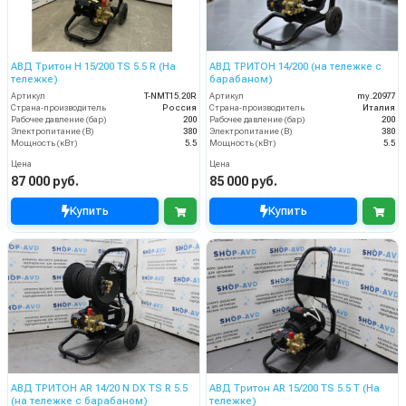
АВД Тритон H 15/200 TS 5.5 R (На
АВД ТРИТОН 14/200 (на тележке с
тележке)
барабаном)
Артикул
T-NMT15.20R
Артикул
my.20977
Страна-производитель
Россия
Страна-производитель
Италия
Рабочее давление (бар)
200
Рабочее давление (бар)
200
Электропитание (В)
380
Электропитание (В)
380
Мощность (кВт)
5.5
Мощность (кВт)
5.5
Цена
Цена
87 000 руб.
85 000 руб.
Купить
Купить
АВД ТРИТОН AR 14/20 N DX TS R 5.5
АВД Тритон AR 15/200 TS 5.5 T (На
(на тележке с барабаном)
тележке)