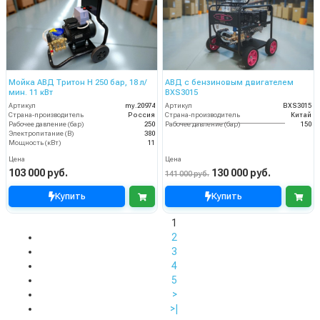
Мойка АВД Тритон H 250 бар, 18 л/
АВД с бензиновым двигателем
мин. 11 кВт
BXS3015
Артикул
my.20974
Артикул
BXS3015
Страна-производитель
Россия
Страна-производитель
Китай
Рабочее давление (бар)
250
Рабочее давление (бар)
150
Электропитание (В)
380
Мощность (кВт)
11
Цена
Цена
103 000 руб.
130 000 руб.
141 000 руб.
Купить
Купить
1
2
3
4
5
>
>|