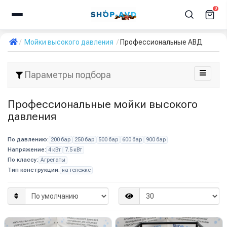
0
Мойки высокого давления
Профессиональные АВД
Параметры подбора
Профессиональные мойки высокого
давления
По давлению:
200 бар
250 бар
500 бар
600 бар
900 бар
Напряжение:
4 кВт
7.5 кВт
По классу:
Агрегаты
Тип конструкции:
на тележке