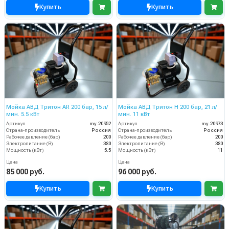
Купить
Купить
Мойка АВД Тритон AR 200 бар, 15 л/
Мойка АВД Тритон H 200 бар, 21 л/
мин. 5.5 кВт
мин. 11 кВт
Артикул
my.20952
Артикул
my.20973
Страна-производитель
Россия
Страна-производитель
Россия
Рабочее давление (бар)
200
Рабочее давление (бар)
200
Электропитание (В)
380
Электропитание (В)
380
Мощность (кВт)
5.5
Мощность (кВт)
11
Цена
Цена
85 000 руб.
96 000 руб.
Купить
Купить