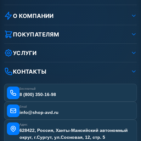
О КОМПАНИИ
О компании
Реквизиты ООО «Шоп АВД»
ПОКУПАТЕЛЯМ
Защита данных клиента
Как заказать?
Условия соглашения
Оплата
УСЛУГИ
Вакансии
Доставка
Ремонт АВД
Рассрочка
Гарантия
Сертификаты
КОНТАКТЫ
Статьи
Лизинг
Наши работы
Получить скидку
Отзывы наших клиентов
Бесплатный
Карта сайта
8 (800) 350-16-98
Email
info@shop-avd.ru
Адрес
628422, Россия, Ханты-Мансийский автономный
округ, г.Сургут, ул.Сосновая, 12, стр. 5