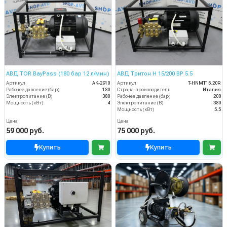
АВД TOR BayPass (180 бар 12 л/мин)
АВД Тритон H 15/200 BP 5.5
Артикул
AK-2910
Артикул
T-HNMT15.20R
Рабочее давление (бар)
180
Страна-производитель
Италия
Электропитание (В)
380
Рабочее давление (бар)
200
Мощность (кВт)
4
Электропитание (В)
380
Мощность (кВт)
5.5
Цена
Цена
59 000 руб.
75 000 руб.
Купить
Купить