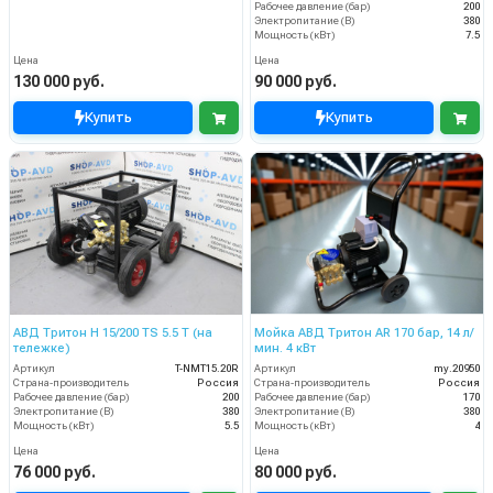
Рабочее давление (бар)
200
Электропитание (В)
380
Мощность (кВт)
7.5
Цена
Цена
130 000 руб.
90 000 руб.
Купить
Купить
АВД Тритон H 15/200 TS 5.5 T (на
Мойка АВД Тритон AR 170 бар, 14 л/
тележке)
мин. 4 кВт
Артикул
T-NMT15.20R
Артикул
my.20950
Страна-производитель
Россия
Страна-производитель
Россия
Рабочее давление (бар)
200
Рабочее давление (бар)
170
Электропитание (В)
380
Электропитание (В)
380
Мощность (кВт)
5.5
Мощность (кВт)
4
Цена
Цена
76 000 руб.
80 000 руб.