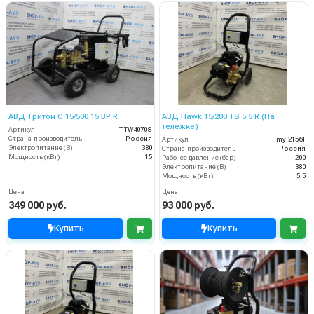
АВД Тритон C 15/500 15 BP R
АВД Hawk 15/200 TS 5.5 R (На
тележке)
Артикул
T-TW4070S
Страна-производитель
Россия
Артикул
my.21561
Электропитание (В)
380
Страна-производитель
Россия
Мощность (кВт)
15
Рабочее давление (бар)
200
Электропитание (В)
380
Мощность (кВт)
5.5
Цена
Цена
349 000 руб.
93 000 руб.
Купить
Купить